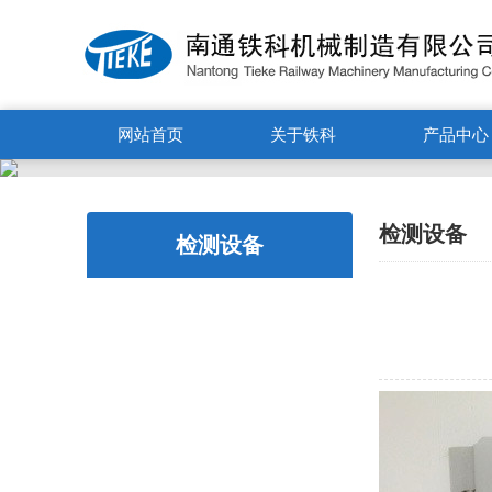
网站首页
关于铁科
产品中心
检测设备
检测设备