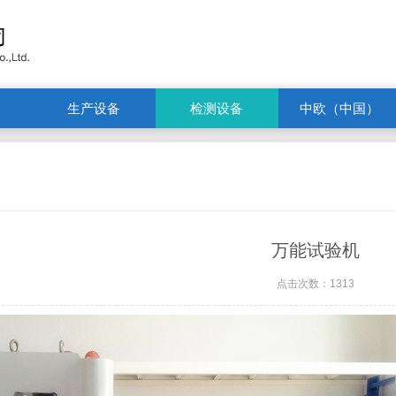
生产设备
检测设备
中欧（中国）
万能试验机
点击次数：1313