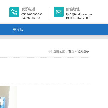
联系电话
邮箱地址
0513-88890886
lijs6@tkrailway.com
13375175188
tkli@tkrailway.com
英文版
当前位置：
首页
>
检测设备