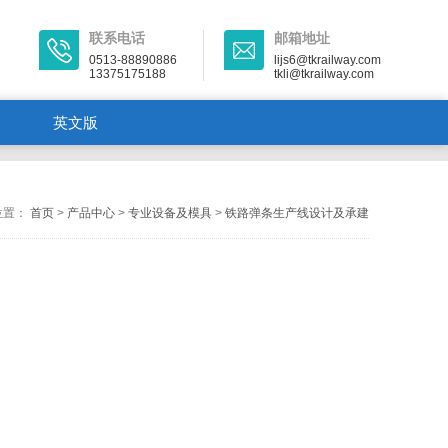
联系电话
邮箱地址
0513-88890886
lijs6@tkrailway.com
13375175188
tkli@tkrailway.com
英文版
位置：
首页
>
产品中心
>
专业设备及模具
>
铁路弹条生产线设计及承建