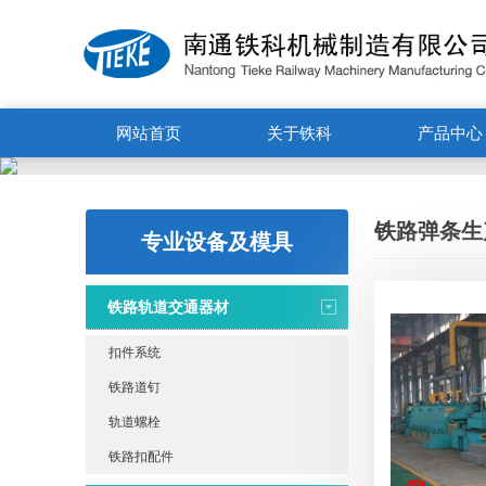
网站首页
关于铁科
产品中心
铁路弹条生
专业设备及模具
及承建
铁路轨道交通器材
扣件系统
铁路道钉
轨道螺栓
铁路扣配件